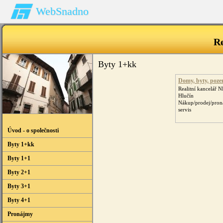
WebSnadno
R
Byty 1+kk
Domy, byty, poz
Realitní kancelář 
Hlučín
Nákup/prodej/pron
servis
Úvod - o společnosti
Byty 1+kk
Byty 1+1
Byty 2+1
Byty 3+1
Byty 4+1
Pronájmy