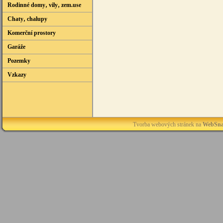
Rodinné domy‚ vily‚ zem.use
Chaty‚ chalupy
Komerční prostory
Garáže
Pozemky
Vzkazy
Tvorba webových stránek na
WebSna