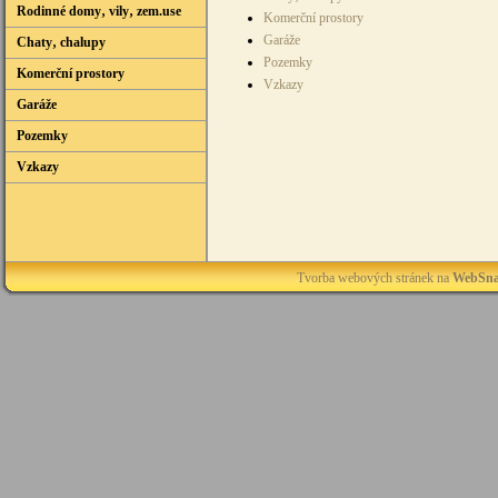
Rodinné domy‚ vily‚ zem.use
Komerční prostory
Garáže
Chaty‚ chalupy
Pozemky
Komerční prostory
Vzkazy
Garáže
Pozemky
Vzkazy
Tvorba webových stránek na
WebSna