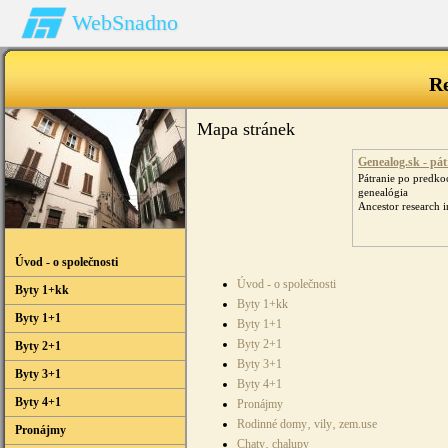
WebSnadno
R
Mapa stránek
Genealog.sk - pát
Pátranie po predko
genealógia
Ancestor research i
Úvod - o společnosti
Úvod - o společnosti
Byty 1+kk
Byty 1+kk
Byty 1+1
Byty 1+1
Byty 2+1
Byty 2+1
Byty 3+1
Byty 3+1
Byty 4+1
Byty 4+1
Pronájmy
Rodinné domy‚ vily‚ zem.use
Pronájmy
Chaty‚ chalupy