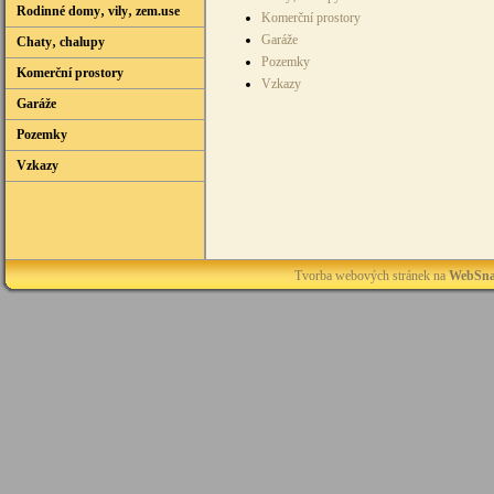
Rodinné domy‚ vily‚ zem.use
Komerční prostory
Garáže
Chaty‚ chalupy
Pozemky
Komerční prostory
Vzkazy
Garáže
Pozemky
Vzkazy
Tvorba webových stránek na
WebSna