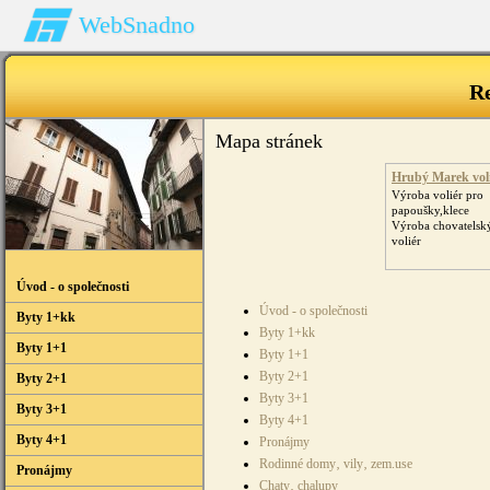
WebSnadno
R
Mapa stránek
Hrubý Marek vol
Výroba voliér pro
papoušky,klece
Výroba chovatelský
voliér
Úvod - o společnosti
Úvod - o společnosti
Byty 1+kk
Byty 1+kk
Byty 1+1
Byty 1+1
Byty 2+1
Byty 2+1
Byty 3+1
Byty 3+1
Byty 4+1
Byty 4+1
Pronájmy
Rodinné domy‚ vily‚ zem.use
Pronájmy
Chaty‚ chalupy